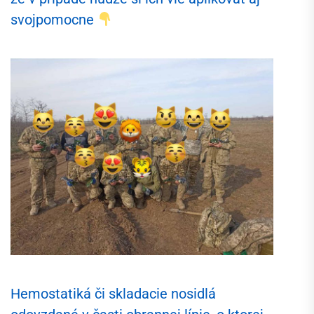
svojpomocne
Hemostatiká či skladacie nosidlá