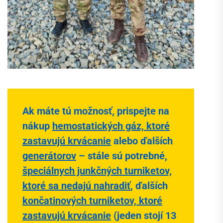
Ak máte tú možnosť, prispejte na
nákup
hemostatických gáz, ktoré
zastavujú krvácanie
alebo ďalších
generátorov
– stále sú potrebné,
špeciálnych junkčných turniketov,
ktoré sa nedajú nahradiť
, ďalších
končatinových turniketov, ktoré
zastavujú krvácanie
(jeden stojí 13