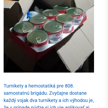
Turnikety a hemostatiká pre 808.
samostatnú brigádu. Zvyčajne dostane
každý vojak dva turnikety a ich výhodou je,
že v prípade núdze si ich vie aplikovať aj