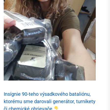
Insígnie 90-teho výsadkového bataliónu,
ktorému sme darovali generátor, turnikety
či chemické ohrievače