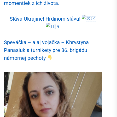
momentiek z ich života.
Sláva Ukrajine! Hrdinom sláva!
Speváčka – a aj vojačka – Khrystyna
Panasiuk a turnikety pre 36. brigádu
námornej pechoty