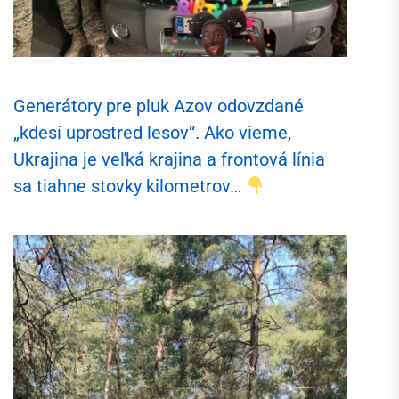
Generátory pre pluk Azov odovzdané
„kdesi uprostred lesov“. Ako vieme,
Ukrajina je veľká krajina a frontová línia
sa tiahne stovky kilometrov…