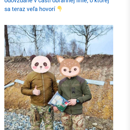
odovzdané v časti obrannej línie, o ktorej
sa teraz veľa hovorí