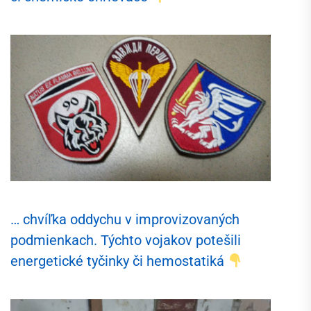
… chvíľka oddychu v improvizovaných
podmienkach. Týchto vojakov potešili
energetické tyčinky či hemostatiká