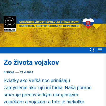
Skip
to
the
content
BERKAT Spoločne
Chránime životy! Spolu za víťazstvom! Збережіть життя! Разом до
перемоги!
pomáhame ľuďom
Zo života vojakov
Ukrajiny
BERKAT
21.4.2024
Sviatky ako Veľká noc prinášajú
zamyslenie ako žijú iní ľudia. Naša pomoc
smeruje predovšetkým ukrajinským
vojačkám a vojakom a toto je niekoľko