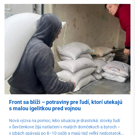
Front sa blíži – potraviny pre ľudí, ktorí utekajú
s malou igelitkou pred vojnou
Nová výzva na pomoc, lebo situácia je drastická: stovky ľudí
v Ševčenkove žijú natlačení v malých domčekoch a bytoch –
v izbách spávajú po 8–10 osôb a majú tiež veľký nedostatok