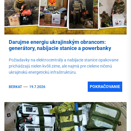
Darujme energiu ukrajinským obrancom:
generátory, nabíjacie stanice a powerbanky
Požiadavky na elektrocentrály a nabíjacie stanice opakovane
prichádzajú nielen kvôli zime, ale najmä pre cielene ničenú
ukrajinskú energetickú infraštruktúru.
POKRAČOVANIE
BERKAT
19.7.2026