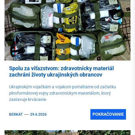
Spolu za víťazstvom: zdravotnícky materiál
zachráni životy ukrajinských obrancov
Ukrajinským vojačkám a vojakom pomáhame od začiatku
plnoformátovej vojny zdravotníckym materiálom, ktorý
zastavuje krvácanie
POKRAČOVANIE
BERKAT
29.6.2026