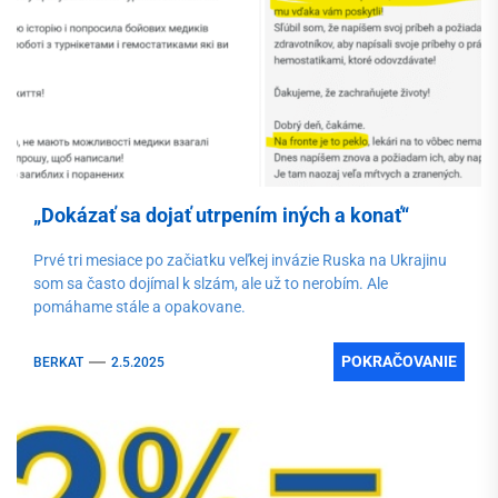
„Dokázať sa dojať utrpením iných a konať“
Prvé tri mesiace po začiatku veľkej invázie Ruska na Ukrajinu
som sa často dojímal k slzám, ale už to nerobím. Ale
pomáhame stále a opakovane.
POKRAČOVANIE
BERKAT
2.5.2025