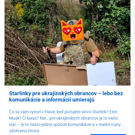
Starlinky pre ukrajinských obrancov – lebo bez
komunikácie a informácií umierajú
Čo sa vám vynorí v hlave, keď počujete slovo Starlink? Elon
Musk? Či luxus? Nie… pre ukrajinských obrancov je to niečo
viac – je to často jediný spôsob komunikácie a v realite vojny aj
záchrana života.