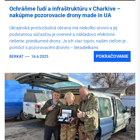
Ochráňme ľudí a infraštruktúru v Charkive –
nakúpme pozorovacie drony made in UA
Ukrajinská protivzdušná obrana má niekoľko úrovní a jej
podstatnou súčasťou je overené a nákladovo efektívne
riešenie: prieskumné drony. Je ich viac typov, našim cieľom je
pomôcť s pozorovacími dronmi – lietadielkami.
POKRAČOVANIE
BERKAT
16.6.2025