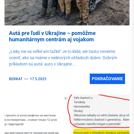
Autá pre ľudí v Ukrajine – pomôžme
humanitárnym centrám aj vojakom
„Lieky nie sú veľké ani ťažké“ Je to klišé, ale často nevieme
oceniť, ako sa máme v niektorých ohľadoch dobre. Dobrým
príkladom sú autá: auto v Ukrajine...
POKRAČOVANIE
BERKAT
17.5.2025