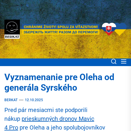
Skip
to
the
content
BERKAT Spoločne
Chránime životy! Spolu za víťazstvom! Збережіть життя! Разом до
перемоги!
pomáhame ľuďom
Vyznamenanie pre Oleha od
Ukrajiny
generála Syrského
BERKAT
12.10.2025
Pred pár mesiacmi ste podporili
nákup
prieskumných dronov Mavic
4 Pro
pre Oleha a jeho spolubojovníkov