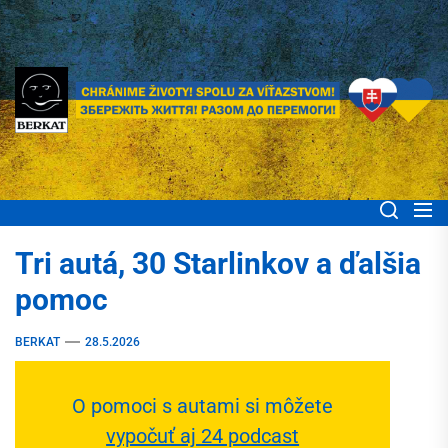
Skip
to
the
content
BERKAT Spoločne
Chránime životy! Spolu za víťazstvom! Збережіть життя! Разом до
перемоги!
pomáhame ľuďom
Tri autá, 30 Starlinkov a ďalšia
Ukrajiny
pomoc
BERKAT
28.5.2026
O pomoci s autami si môžete
vypočuť aj 24 podcast