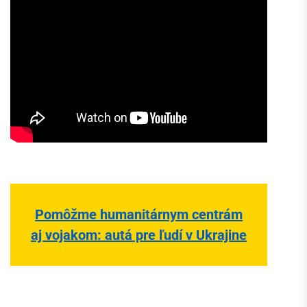
Pomôžme humanitárnym centrám
aj vojakom: autá pre ľudí v Ukrajine