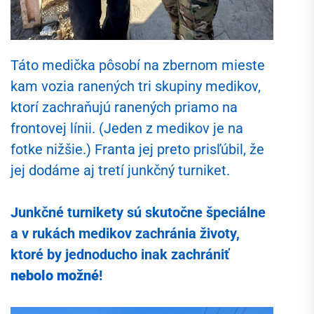
Táto medička pôsobí na zbernom mieste
kam vozia ranených tri skupiny medikov,
ktorí zachraňujú ranených priamo na
frontovej línii. (Jeden z medikov je na
fotke nižšie.) Franta jej preto prisľúbil, že
jej dodáme aj tretí junkčný turniket.
Junkčné turnikety sú skutočne špeciálne
a v rukách medikov zachránia životy,
ktoré by jednoducho inak zachrániť
nebolo možné
!