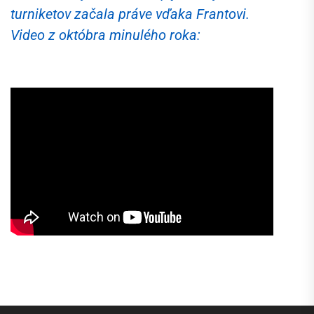
turniketov začala práve vďaka Frantovi.
Video z októbra minulého roka: