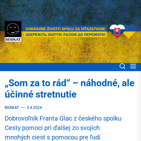
Skip
to
the
content
BERKAT Spoločne
Chránime životy! Spolu za víťazstvom! Збережіть життя! Разом до
перемоги!
pomáhame ľuďom
„Som za to rád“ – náhodné, ale
Ukrajiny
účinné stretnutie
BERKAT
3.4.2024
Dobrovoľník Franta Glac z českého spolku
Cesty pomoci pri ďalšej zo svojich
mnohých ciest s pomocou pre ľudí