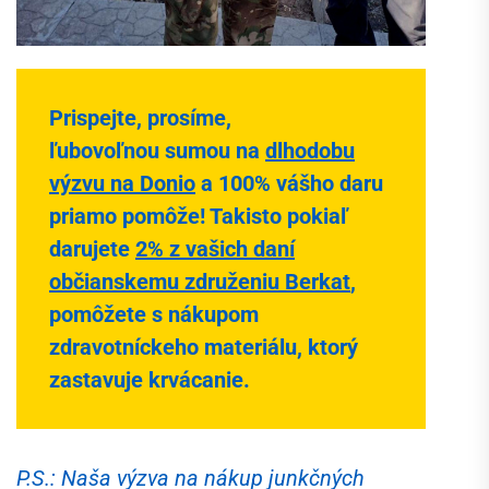
Prispejte, prosíme,
ľubovoľnou sumou na
dlhodobu
výzvu na Donio
a 100% vášho daru
priamo pomôže! Takisto pokiaľ
darujete
2% z vašich daní
občianskemu združeniu Berkat
,
pomôžete s nákupom
zdravotníckeho materiálu, ktorý
zastavuje krvácanie.
P.S.: Naša výzva na nákup junkčných