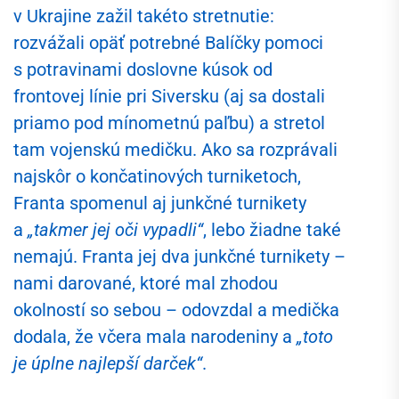
v Ukrajine zažil takéto stretnutie:
rozvážali opäť potrebné Balíčky pomoci
s potravinami doslovne kúsok od
frontovej línie pri Siversku (aj sa dostali
priamo pod mínometnú paľbu) a stretol
tam vojenskú medičku. Ako sa rozprávali
najskôr o končatinových turniketoch,
Franta spomenul aj junkčné turnikety
a
„takmer jej oči vypadli“
, lebo žiadne také
nemajú. Franta jej dva junkčné turnikety –
nami darované, ktoré mal zhodou
okolností so sebou – odovzdal a medička
dodala, že včera mala narodeniny a
„toto
je úplne najlepší darček“
.