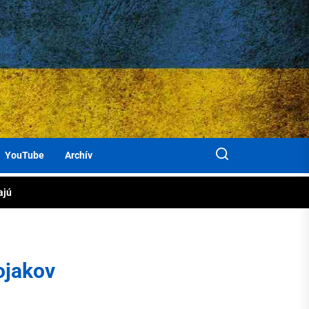
KAT
ločne
jiny
áhame
rbanky
YouTube
Archív
cov
om
ajú
jiny
ojakov
rbanky