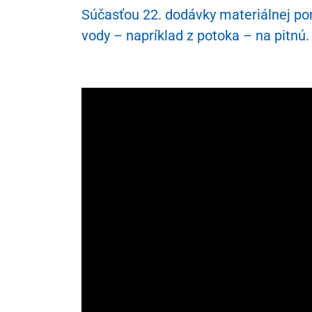
Spolu za
Súčasťou 22. dodávky materiálnej pomo
vody – napríklad z potoka – na pitnú.
Starlink
Autá pr
Turnike