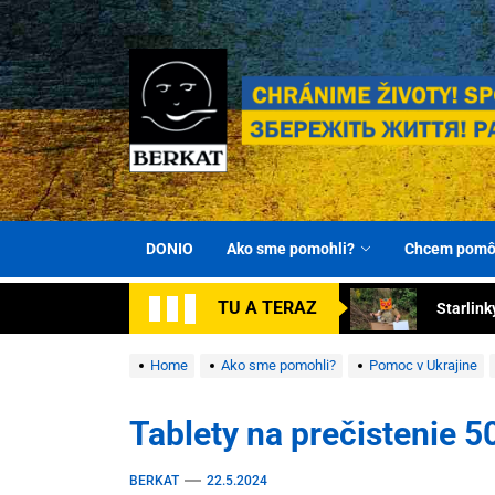
Skip
to
the
content
Turnike
BERKAT Spoločn
Chránime životy! Spolu za víťazstvom! Збережіть ж
Darujme
DONIO
Ako sme pomohli?
Chcem pomô
Spolu za
TU A TERAZ
Starlink
Autá pr
Home
Ako sme pomohli?
Pomoc v Ukrajine
Turnike
Tablety na prečistenie 5
Darujme
BERKAT
22.5.2024