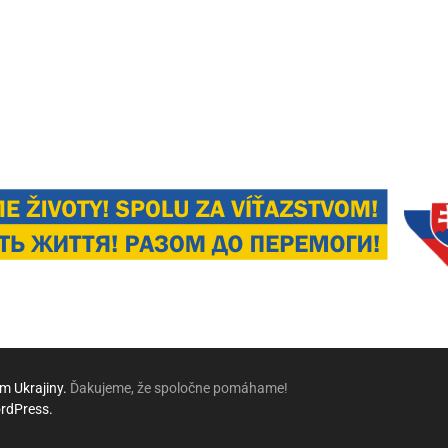
 Ukrajiny.
Ďakujeme, že spoločne pomáhame!
rdPress.