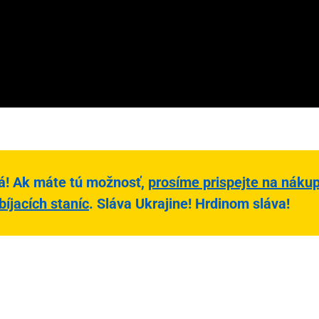
ná! Ak máte tú možnosť,
prosíme prispejte na nákup
bíjacích staníc
. Sláva Ukrajine! Hrdinom sláva!