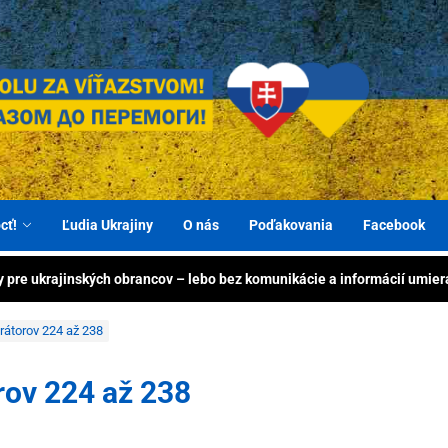
BER
ty zachraňujú životy – pomôžme 2× vďaka výrobe priamo na Ukrajine
Spo
 energiu ukrajinským obrancom: generátory, nabíjacie stanice a powe
e pomáhame ľuďom Ukra
иття! Разом до перемоги!
pom
 víťazstvom: zdravotnícky materiál zachráni životy ukrajinských obran
cť!
Ľudia Ukrajiny
O nás
Poďakovania
Facebook
ľuď
y pre ukrajinských obrancov – lebo bez komunikácie a informácií umier
e ľudí v Ukrajine – pomôžme humanitárnym centrám aj vojakom
Ukra
rátorov 224 až 238
ty zachraňujú životy – pomôžme 2× vďaka výrobe priamo na Ukrajine
rov 224 až 238
 energiu ukrajinským obrancom: generátory, nabíjacie stanice a powe
 víťazstvom: zdravotnícky materiál zachráni životy ukrajinských obran