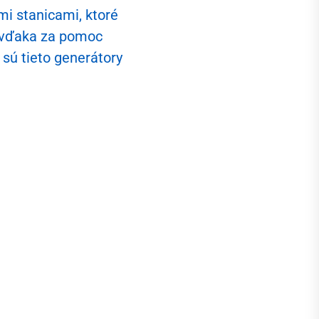
mi stanicami, ktoré
ajú
 vďaka za pomoc
ú tieto generátory