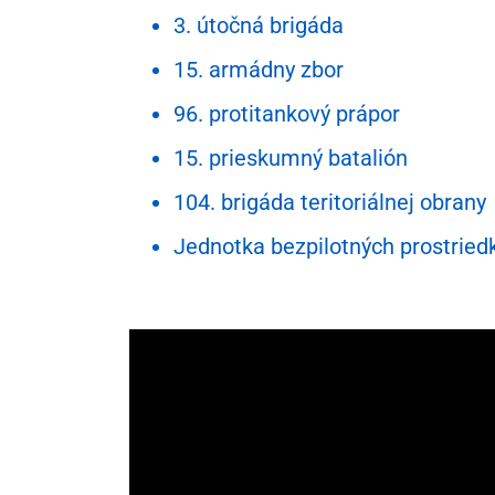
3. útočná brigáda
15. armádny zbor
96. protitankový prápor
15. prieskumný batalión
104. brigáda teritoriálnej obrany
Jednotka bezpilotných prostried