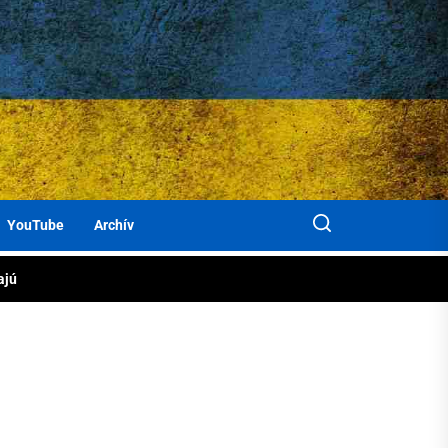
KAT
ločne
rbanky
jiny
áhame
cov
YouTube
Archív
om
ajú
jiny
rbanky
cov