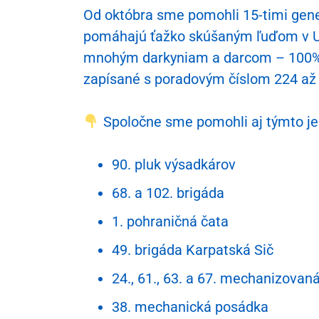
Od októbra sme pomohli 15-timi gener
Starlink
pomáhajú ťažko skúšaným ľuďom v Uk
mnohým darkyniam a darcom – 100% v
Autá pr
zapísané s poradovým číslom 224 až
Turnike
Spoločne sme pomohli aj týmto j
90. pluk výsadkárov
68. a 102. brigáda
1. pohraničná čata
49. brigáda Karpatská Sič
24., 61., 63. a 67. mechanizovan
38. mechanická posádka