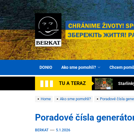
Skip
to
the
content
Turnike
Darujme
BERKAT Spoločn
Chránime životy! Spolu za víťazstvom! Збережіть ж
Spolu za
DONIO
Ako sme pomohli?
Chcem pomô
Starlink
TU A TERAZ
Autá pr
Home
Ako sme pomohli?
Poradové čísla gene
Turnike
Poradové čísla generáto
Darujme
BERKAT
5.1.2026
Spolu za