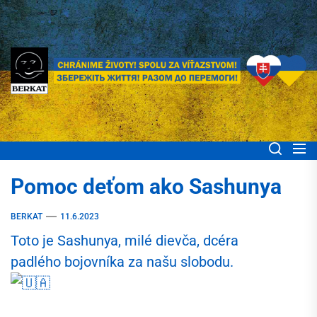
Skip
to
the
content
BERKAT Spoločne
Chránime životy! Spolu za víťazstvom! Збережіть життя! Разом до
перемоги!
pomáhame ľuďom
Pomoc deťom ako Sashunya
Ukrajiny
BERKAT
11.6.2023
Toto je Sashunya, milé dievča, dcéra
padlého bojovníka za našu slobodu.