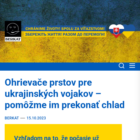
Skip
to
the
content
BERKAT Spoločne
Chránime životy! Spolu za víťazstvom! Збережіть життя! Разом до
перемоги!
pomáhame ľuďom
Ohrievače prstov pre
Ukrajiny
ukrajinských vojakov –
pomôžme im prekonať chlad
BERKAT
15.10.2023
Vzhľadom na to, že počasie už