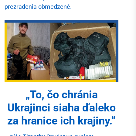
prezradenia obmedzené.
„To, čo chránia
Ukrajinci siaha ďaleko
za hranice ich krajiny.“