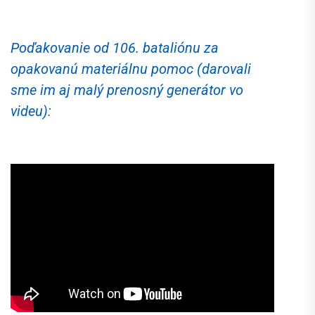
.
Poďakovanie od 106. bataliónu za
opakovanú materiálnu pomoc (darovali
sme im aj malý prenosný generátor vo
videu):