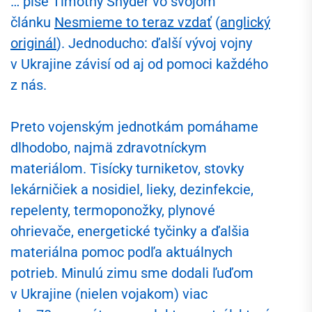
… píše Timothy Snyder vo svojom
článku
Nesmieme to teraz vzdať
(
anglický
originál
). Jednoducho: ďalší vývoj vojny
v Ukrajine závisí od aj od pomoci každého
z nás.
Preto vojenským jednotkám pomáhame
dlhodobo, najmä zdravotníckym
materiálom. Tisícky turniketov, stovky
lekárničiek a nosidiel, lieky, dezinfekcie,
repelenty, termoponožky, plynové
ohrievače, energetické tyčinky a ďalšia
materiálna pomoc podľa aktuálnych
potrieb. Minulú zimu sme dodali ľuďom
v Ukrajine (nielen vojakom) viac