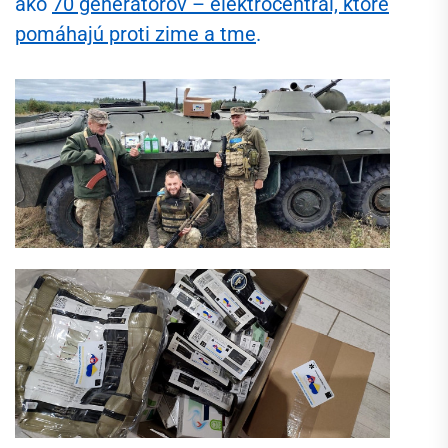
ako
70 generátorov – elektrocentrál, ktoré
pomáhajú proti zime a tme
.