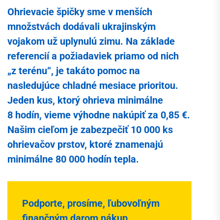
Ohrievacie špičky sme v menších
množstvách dodávali ukrajinským
vojakom už uplynulú zimu. Na základe
referencií a požiadaviek priamo od nich
„z terénu“, je takáto pomoc na
nasledujúce chladné mesiace prioritou.
Jeden kus, ktorý ohrieva minimálne
8 hodín, vieme výhodne nakúpiť za 0,85 €.
Našim cieľom je zabezpečiť 10 000 ks
ohrievačov prstov, ktoré znamenajú
minimálne 80 000 hodín tepla.
Podporte, prosíme, ľubovoľným
finančným darom nákup