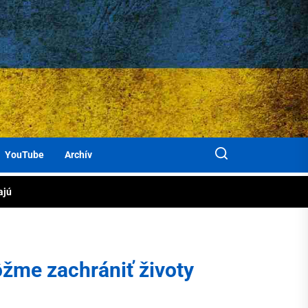
KAT
ločne
rbanky
jiny
áhame
cov
YouTube
Archív
ajú
om
jiny
rbanky
žme zachrániť životy
cov