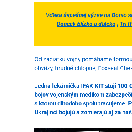
Starlink
Vďaka úspešnej výzve na Donio s
Autá pr
Doneck blízko a ďaleko
|
Tri 
Turnike
Od začiatku vojny pomáhame formou d
obväzy, hrudné chlopne, Foxseal Chest
Jedna lekárnička IFAK KIT stojí 100 €
bojov vojenským medikom zabezpečí d
s ktorou dlhodobo spolupracujeme. P
Ukrajinci bojujú a zomierajú aj za na