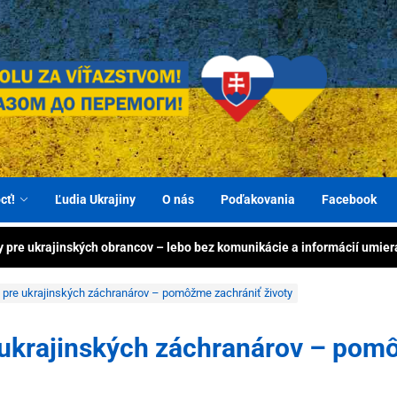
BER
ty zachraňujú životy – pomôžme 2× vďaka výrobe priamo na Ukrajine
Spo
 energiu ukrajinským obrancom: generátory, nabíjacie stanice a powe
e pomáhame ľuďom Ukra
иття! Разом до перемоги!
pom
 víťazstvom: zdravotnícky materiál zachráni životy ukrajinských obran
cť!
Ľudia Ukrajiny
O nás
Poďakovania
Facebook
y pre ukrajinských obrancov – lebo bez komunikácie a informácií umier
ľuď
e ľudí v Ukrajine – pomôžme humanitárnym centrám aj vojakom
Ukra
ty zachraňujú životy – pomôžme 2× vďaka výrobe priamo na Ukrajine
 pre ukrajinských záchranárov – pomôžme zachrániť životy
 energiu ukrajinským obrancom: generátory, nabíjacie stanice a powe
 ukrajinských záchranárov – pomô
 víťazstvom: zdravotnícky materiál zachráni životy ukrajinských obran