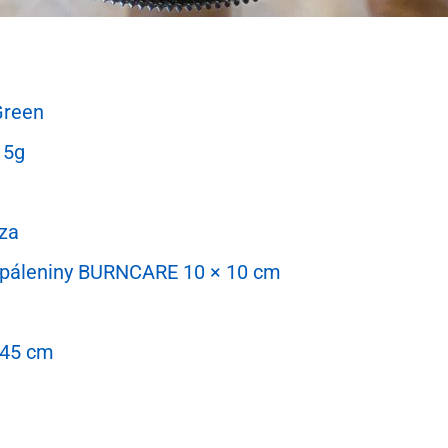
Green
15g
áza
popáleniny BURNCARE 10 × 10 cm
 45 cm