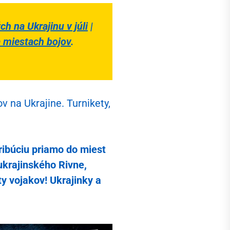
ajú
h na Ukrajinu v júli
|
a miestach bojov
.
na Ukrajine. Turnikety,
tribúciu priamo do miest
ukrajinského Rivne,
y vojakov! Ukrajinky a