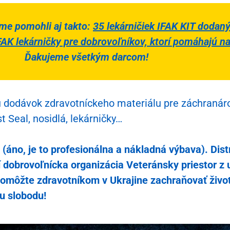
y pre ukrajinských obrancov – lebo bez komunikácie a informácií umier
me pomohli aj takto:
35 lekárničiek IFAK KIT dodanýc
e ľudí v Ukrajine – pomôžme humanitárnym centrám aj vojakom
IFAK lekárničky pre dobrovoľníkov, ktorí pomáhajú n
ty zachraňujú životy – pomôžme 2× vďaka výrobe priamo na Ukrajine
Ďakujeme všetkým darcom!
odávok zdravotníckeho materiálu pre záchranárov 
 Seal, nosidlá, lekárničky…
 (áno, je to profesionálna a nákladná výbava). Dis
obrovoľnícka organizácia Veteránsky priestor z 
omôžte zdravotníkom v Ukrajine zachraňovať život
šu slobodu!