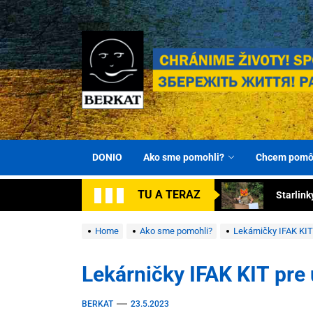
Skip
to
the
content
Turnike
Darujme
BERKAT Spoločn
Chránime životy! Spolu za víťazstvom! Збережіть ж
Spolu za
DONIO
Ako sme pomohli?
Chcem pomô
Starlink
TU A TERAZ
Autá pr
Turnike
Home
Ako sme pomohli?
Lekárničky IFAK KIT
Darujme
Lekárničky IFAK KIT pre
Spolu za
BERKAT
23.5.2023