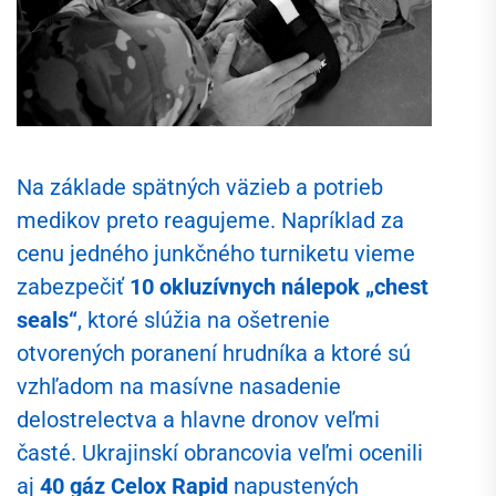
Na základe spätných väzieb a potrieb
medikov preto reagujeme. Napríklad za
cenu jedného junkčného turniketu vieme
zabezpečiť
10 okluzívnych nálepok „chest
seals“
, ktoré slúžia na ošetrenie
otvorených poranení hrudníka a ktoré sú
vzhľadom na masívne nasadenie
delostrelectva a hlavne dronov veľmi
časté. Ukrajinskí obrancovia veľmi ocenili
aj
40 gáz Celox Rapid
napustených