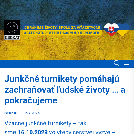
Skip
to
the
content
BERKAT Spoločne
Chránime životy! Spolu za víťazstvom! Збережіть життя! Разом до
перемоги!
pomáhame ľuďom
Junkčné turnikety pomáhajú
Ukrajiny
zachraňovať ľudské životy … a
pokračujeme
BERKAT
6.7.2026
Vzácne junkčné turnikety – tak
sme
16.10.2023
vo vtedy čerstvej výzve –