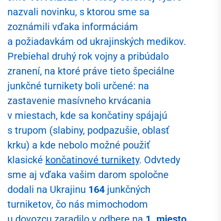
nazvali novinku, s ktorou sme sa
zoznámili vďaka informáciám
a požiadavkám od ukrajinských medikov.
Prebiehal druhý rok vojny a pribúdalo
zranení, na ktoré práve tieto špeciálne
junkčné turnikety boli určené: na
zastavenie masívneho krvácania
v miestach, kde sa končatiny spájajú
s trupom (slabiny, podpazušie, oblasť
krku) a kde nebolo možné použiť
klasické
končatinové turnikety
. Odvtedy
sme aj vďaka vašim darom spoločne
dodali na Ukrajinu
164
junkčných
turniketov, čo nás mimochodom
u dovozcu zaradilo v odbere na
1. miesto