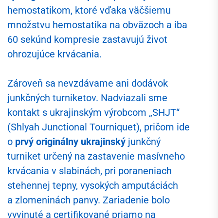
hemostatikom, ktoré vďaka väčšiemu
množstvu hemostatika na obväzoch a iba
60 sekúnd kompresie zastavujú život
ohrozujúce krvácania.
Zároveň sa nevzdávame ani dodávok
junkčných turniketov. Nadviazali sme
kontakt s ukrajinským výrobcom „SHJT“
(Shlyah Junctional Tourniquet), pričom ide
o
prvý originálny ukrajinský
junkčný
turniket určený na zastavenie masívneho
krvácania v slabinách, pri poraneniach
stehennej tepny, vysokých amputáciách
a zlomeninách panvy. Zariadenie bolo
vyvinuté a certifikované priamo na