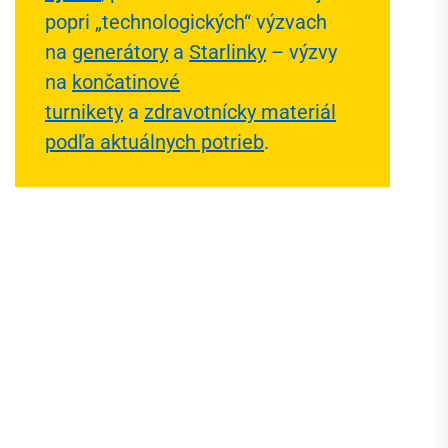
popri „technologických“ výzvach
na
generátory
a
Starlinky
– výzvy
na
končatinové
turnikety
a
zdravotnícky materiál
podľa aktuálnych potrieb
.