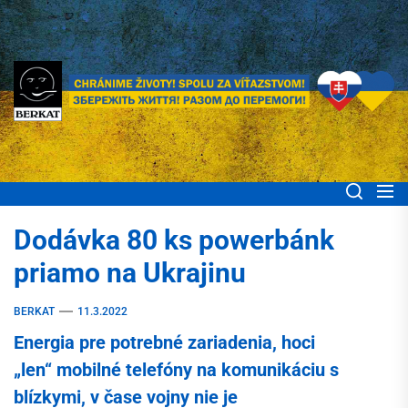
Skip
to
the
content
BERKAT Spoločne
Chránime životy! Spolu za víťazstvom! Збережіть життя! Разом до
перемоги!
pomáhame ľuďom
Dodávka 80 ks powerbánk
Ukrajiny
priamo na Ukrajinu
BERKAT
11.3.2022
Energia pre potrebné zariadenia, hoci
„len“ mobilné telefóny na komunikáciu s
blízkymi, v čase vojny nie je