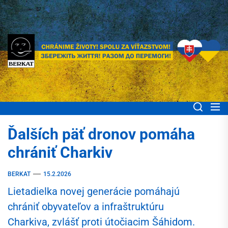
Skip
to
the
content
BERKAT Spoločne
Chránime životy! Spolu za víťazstvom! Збережіть життя! Разом до
перемоги!
pomáhame ľuďom
Ďalších päť dronov pomáha
Ukrajiny
chrániť Charkiv
BERKAT
15.2.2026
Lietadielka novej generácie pomáhajú
chrániť obyvateľov a infraštruktúru
Charkiva, zvlášť proti útočiacim Šáhidom.