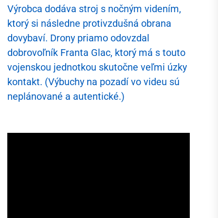
Výrobca dodáva stroj s nočným videním,
ktorý si následne protivzdušná obrana
dovybaví. Drony priamo odovzdal
dobrovoľník Franta Glac, ktorý má s touto
vojenskou jednotkou skutočne veľmi úzky
kontakt. (Výbuchy na pozadí vo videu sú
neplánované a autentické.)