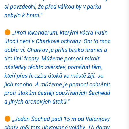
si povzdechl, že před válkou by v parku
nebylo k hnutí.
“
„
Proti Iskanderum, kterými včera Putin
útočil není v Charkově ochrany. Oni to moc
dobře ví. Charkov je příliš blízko hranici a
tím linii fronty. Můžeme pomoci mírnit
následky těchto zvěrstev, pomáhat těm,
kteří přes hrozbu útoků ve městě žijí. Je
jich mnoho. A můžeme je pomoci ochránit
proti útokům častěji používaných Šachedů
a jiných dronových útoků.
“
„
Jeden Šached padl 15 m od Valerijovy
chaty, měl tam ubytované vojáky. Tři domy