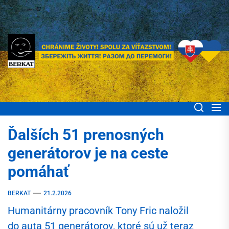
Skip
to
the
content
BERKAT Spoločne
Chránime životy! Spolu za víťazstvom! Збережіть життя! Разом до
перемоги!
pomáhame ľuďom
Ďalších 51 prenosných
Ukrajiny
generátorov je na ceste
pomáhať
BERKAT
21.2.2026
Humanitárny pracovník Tony Fric naložil
do auta 51 generátorov, ktoré sú už teraz