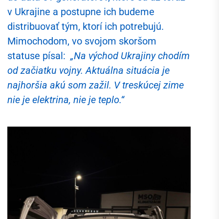
v Ukrajine a postupne ich budeme
distribuovať tým, ktorí ich potrebujú.
Mimochodom, vo svojom skoršom
statuse písal:
„Na východ Ukrajiny chodím
od začiatku vojny. Aktuálna situácia je
najhoršia akú som zažil. V treskúcej zime
nie je elektrina, nie je teplo.“