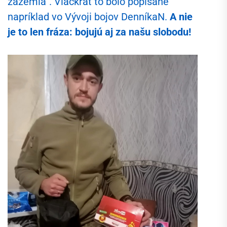
zázemia“. Viackrát to bolo popísané
napríklad vo Vývoji bojov DenníkaN.
A nie
je to len fráza: bojujú aj za našu slobodu!