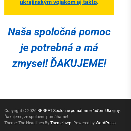
ukrajinským vojakom aj takto
.
Naša spoločná pomoc
je potrebná a má
zmysel! ĎAKUJEME!
Copyright © 2026
BERKAT Spoločne pomáhame ľuďom Ukrajiny.
Ďakujeme, že spoločne pomáhame!
Theme: The Headlines By
Themeinwp.
Powered by
WordPress.