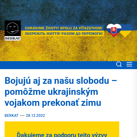
Skip
to
the
content
BERKAT Spoločne
Chránime životy! Spolu za víťazstvom! Збережіть життя! Разом до
перемоги!
pomáhame ľuďom
Bojujú aj za našu slobodu –
Ukrajiny
pomôžme ukrajinským
vojakom prekonať zimu
BERKAT
28.12.2022
Ďakujeme za podporu
tejto výzvy