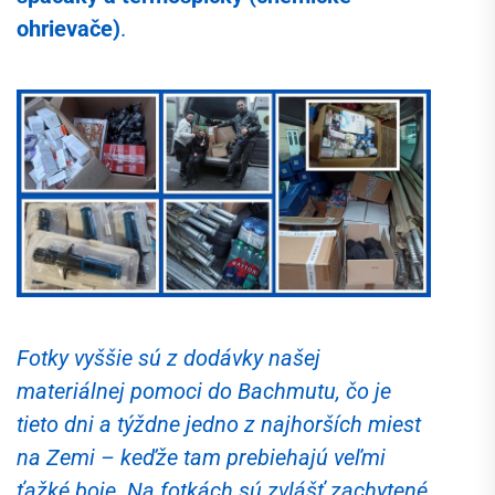
ohrievače)
.
Fotky vyššie sú z dodávky našej
materiálnej pomoci do Bachmutu, čo je
tieto dni a týždne jedno z najhorších miest
na Zemi – keďže tam prebiehajú veľmi
ťažké boje. Na fotkách sú zvlášť zachytené