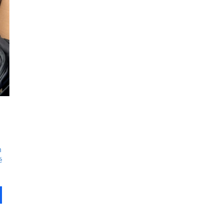
 víťazstvom: zdravotnícky materiál zachráni životy ukrajinských obran
y pre ukrajinských obrancov – lebo bez komunikácie a informácií umier
e ľudí v Ukrajine – pomôžme humanitárnym centrám aj vojakom
ty zachraňujú životy – pomôžme 2× vďaka výrobe priamo na Ukrajine
h
é