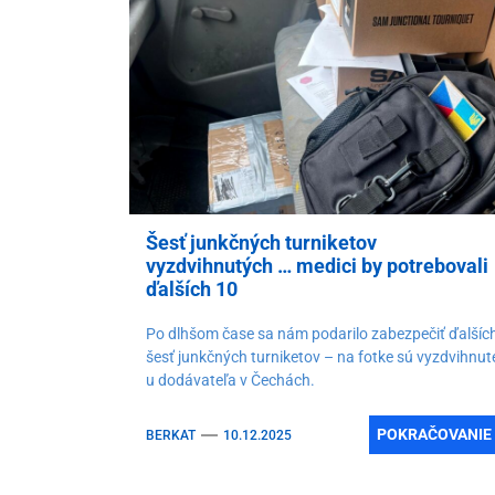
Spolu za
Starlink
Autá pr
Turnike
Šesť junkčných turniketov
vyzdvihnutých … medici by potrebovali
ďalších 10
Po dlhšom čase sa nám podarilo zabezpečiť ďalšíc
šesť junkčných turniketov – na fotke sú vyzdvihnut
u dodávateľa v Čechách.
POKRAČOVANIE
BERKAT
10.12.2025