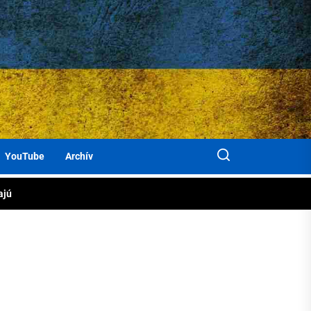
KAT
ločne
jiny
áhame
rbanky
YouTube
Archív
cov
om
ajú
jiny
rbanky