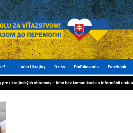
BER
Spo
ty zachraňujú životy – pomôžme 2× vďaka výrobe priamo na Ukrajine
e pomáhame ľuďom Ukra
иття! Разом до перемоги!
pom
 energiu ukrajinským obrancom: generátory, nabíjacie stanice a powe
cť!
Ľudia Ukrajiny
O nás
Poďakovania
Facebook
 víťazstvom: zdravotnícky materiál zachráni životy ukrajinských obran
ľuď
y pre ukrajinských obrancov – lebo bez komunikácie a informácií umier
Ukra
e ľudí v Ukrajine – pomôžme humanitárnym centrám aj vojakom
ty zachraňujú životy – pomôžme 2× vďaka výrobe priamo na Ukrajine
 energiu ukrajinským obrancom: generátory, nabíjacie stanice a powe