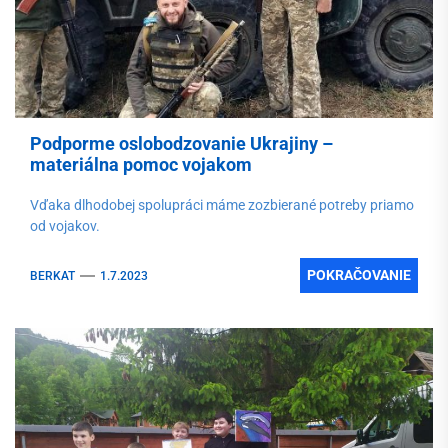
Podporme oslobodzovanie Ukrajiny –
materiálna pomoc vojakom
Vďaka dlhodobej spolupráci máme zozbierané potreby priamo
od vojakov.
POKRAČOVANIE
BERKAT
1.7.2023