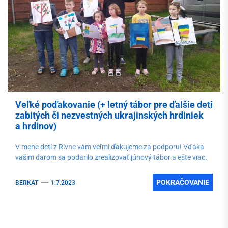
Veľké poďakovanie (+ letný tábor pre ďalšie deti
zabitých či nezvestných ukrajinských hrdiniek
a hrdinov)
V mene detí z Rivne vám veľmi ďakujeme za podporu! Vďaka
vašim darom sa podarilo zrealizovať júnový tábor a ešte viac.
POKRAČOVANIE
BERKAT
1.7.2023