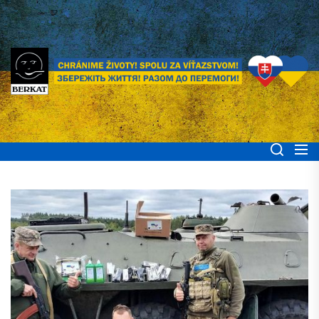
Skip
to
the
content
BERKAT Spoločne
Chránime životy! Spolu za víťazstvom! Збережіть життя! Разом до
перемоги!
pomáhame ľuďom
Ukrajiny