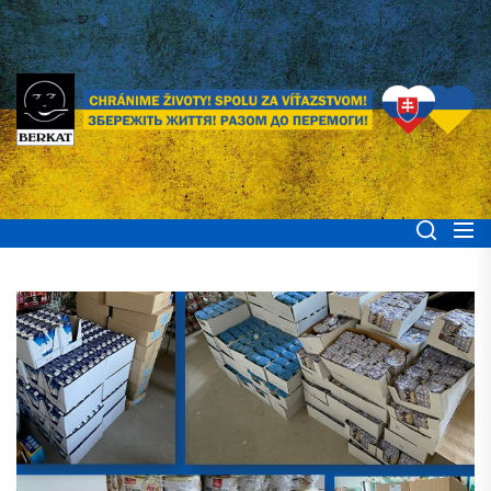
Skip
to
the
content
BERKAT Spoločne
Chránime životy! Spolu za víťazstvom! Збережіть життя! Разом до
перемоги!
pomáhame ľuďom
Ukrajiny