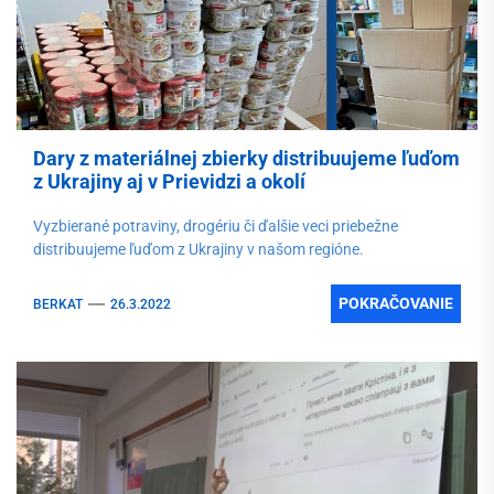
Dary z materiálnej zbierky distribuujeme ľuďom
z Ukrajiny aj v Prievidzi a okolí
Vyzbierané potraviny, drogériu či ďalšie veci priebežne
distribuujeme ľuďom z Ukrajiny v našom regióne.
POKRAČOVANIE
BERKAT
26.3.2022