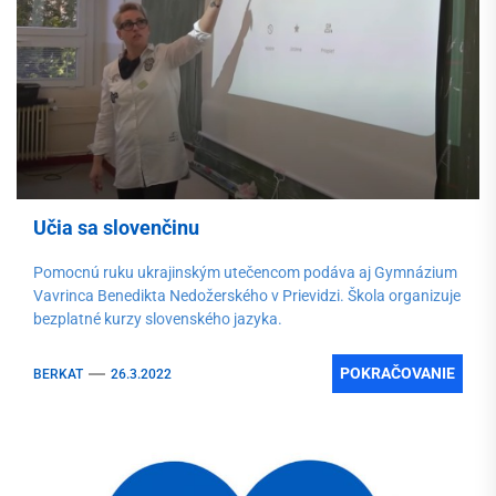
Učia sa slovenčinu
Pomocnú ruku ukrajinským utečencom podáva aj Gymnázium
Vavrinca Benedikta Nedožerského v Prievidzi. Škola organizuje
bezplatné kurzy slovenského jazyka.
POKRAČOVANIE
BERKAT
26.3.2022