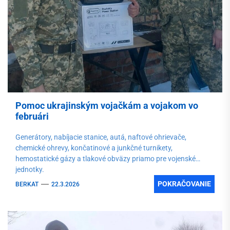
Pomoc ukrajinským vojačkám a vojakom vo
februári
Generátory, nabíjacie stanice, autá, naftové ohrievače,
chemické ohrevy, končatinové a junkčné turnikety,
hemostatické gázy a tlakové obväzy priamo pre vojenské
jednotky.
POKRAČOVANIE
BERKAT
22.3.2026