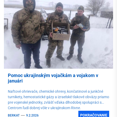
Pomoc ukrajinským vojačkám a vojakom v
januári
Naftové ohrievače, chemické ohrevy, končatinové a junkčné
turnikety, hemostatické gázy a izraelské tlakové obväzy priamo
pre vojenské jednotky, zvlášť vďaka dlhodobej spolupráci s
Centrom ľudí dobrej vôle v ukrajinskom Rivne.
POKRAČOVANIE
BERKAT
9.2.2026