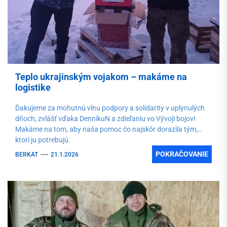
Teplo ukrajinským vojakom – makáme na
logistike
Ďakujeme za mohutnú vlnu podpory a solidarity v uplynulých
dňoch, zvlášť vďaka DenníkuN a zdieľaniu vo Vývoji bojov!
Makáme na tom, aby naša pomoc čo najskôr dorazila tým,
ktorí ju potrebujú.
POKRAČOVANIE
BERKAT
21.1.2026