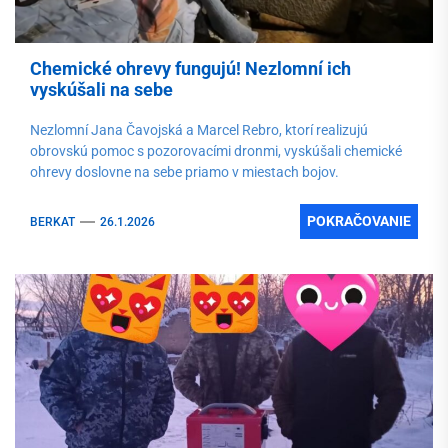
Chemické ohrevy fungujú! Nezlomní ich
vyskúšali na sebe
Nezlomní Jana Čavojská a Marcel Rebro, ktorí realizujú
obrovskú pomoc s pozorovacími dronmi, vyskúšali chemické
ohrevy doslovne na sebe priamo v miestach bojov.
POKRAČOVANIE
BERKAT
26.1.2026