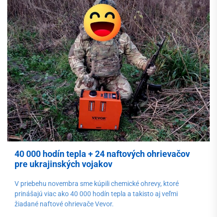
40 000 hodín tepla + 24 naftových ohrievačov
pre ukrajinských vojakov
V priebehu novembra sme kúpili chemické ohrevy, ktoré
prinášajú viac ako 40 000 hodín tepla a takisto aj veľmi
žiadané naftové ohrievače Vevor.