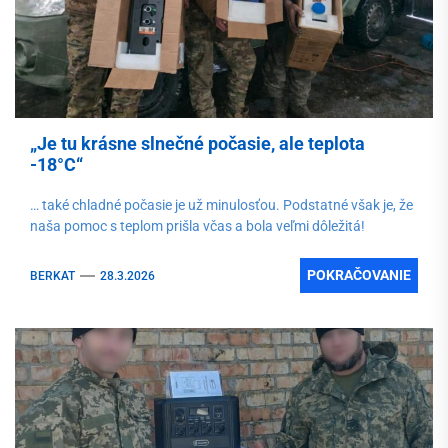
„Je tu krásne slnečné počasie, ale teplota
-18°C“
… také chladné počasie je už minulosťou. Podstatné však je, že
naša pomoc s teplom prišla včas a bola veľmi dôležitá!
POKRAČOVANIE
BERKAT
28.3.2026